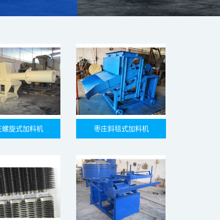
庄螺旋式加料机
枣庄斜毯式加料机