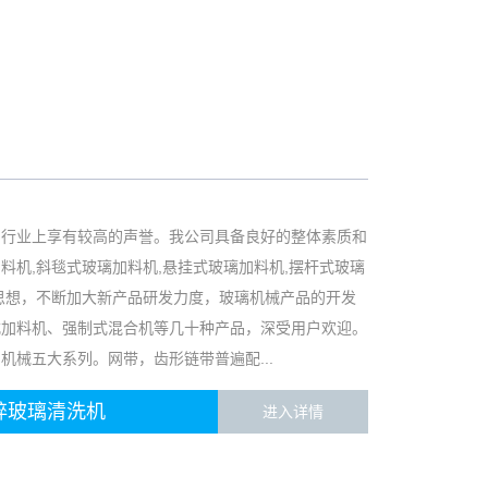
品行业上享有较高的声誉。我公司具备良好的整体素质和
机,斜毯式玻璃加料机,悬挂式玻璃加料机,摆杆式玻璃
导思想，不断加大新产品研发力度，玻璃机械产品的开发
式加料机、强制式混合机等几十种产品，深受用户欢迎。
械五大系列。网带，齿形链带普遍配...
碎玻璃清洗机
进入详情