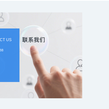
CT US
88