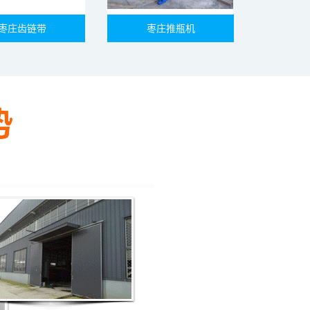
枣庄齿链带
枣庄推瓶机