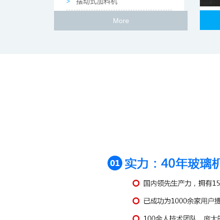
摆动式加料机
裹入式加料机
More
推瓶机
齿链带
弧形递送机
煤气交换器